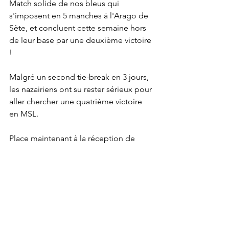
Match solide de nos bleus qui 
s'imposent en 5 manches à l'Arago de 
Sète, et concluent cette semaine hors 
de leur base par une deuxième victoire 
!
Malgré un second tie-break en 3 jours, 
les nazairiens ont su rester sérieux pour 
aller chercher une quatrième victoire 
en MSL.
Place maintenant à la réception de 
Perugia
 en Ligue des Champions CEV 
mardi, puis à la réception du leader 
nordiste 
Tourcoing
 samedi à Coubertin
Gymnase de Coubertin