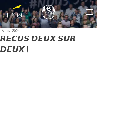
16 nov. 2024
𝙍𝙀𝘾𝙐𝙎 𝘿𝙀𝙐𝙓 𝙎𝙐𝙍
𝘿𝙀𝙐𝙓 !