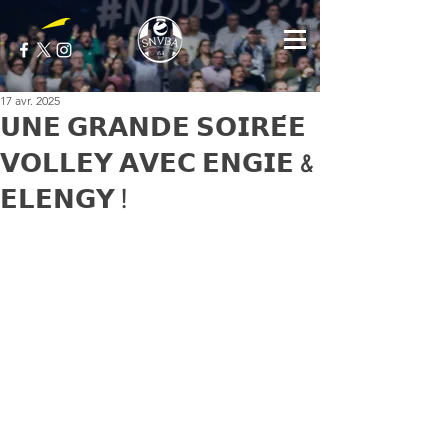
17 avr. 2025
𝗨𝗡𝗘 𝗚𝗥𝗔𝗡𝗗𝗘 𝗦𝗢𝗜𝗥𝗘́𝗘
𝗩𝗢𝗟𝗟𝗘𝗬 𝗔𝗩𝗘𝗖 𝗘𝗡𝗚𝗜𝗘 &
𝗘𝗟𝗘𝗡𝗚𝗬 !