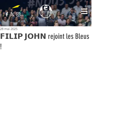
28 mai 2025
𝗙𝗜𝗟𝗜𝗣 𝗝𝗢𝗛𝗡 rejoint les Bleus
!