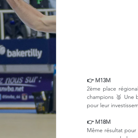
👉 M13M
2ème place régional
champions 🥈 Une be
pour leur investisse
👉 M18M
Même résultat pour 